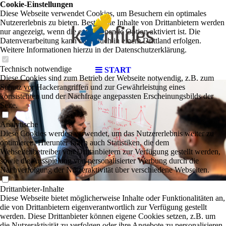
Cookie-Einstellungen
Diese Webseite verwendet Cookies, um Besuchern ein optimales
Nutzererlebnis zu bieten. Bestimmte Inhalte von Drittanbietern werden
nur angezeigt, wenn die entsprechende Option aktiviert ist. Die
Datenverarbeitung kann dann auch in einem Drittland erfolgen.
Weitere Informationen hierzu in der Datenschutzerklärung.
Technisch notwendige
START
Diese Cookies sind zum Betrieb der Webseite notwendig, z.B. zum
Schutz vor Hackerangriffen und zur Gewährleistung eines
konsistenten und der Nachfrage angepassten Erscheinungsbilds der
Seite.
Analytische
Diese Cookies werden verwendet, um das Nutzererlebnis weiter zu
optimieren. Hierunter fallen auch Statistiken, die dem
Webseitenbetreiber von Drittanbietern zur Verfügung gestellt werden,
sowie die Ausspielung von personalisierter Werbung durch die
Nachverfolgung der Nutzeraktivität über verschiedene Webseiten.
Drittanbieter-Inhalte
Diese Webseite bietet möglicherweise Inhalte oder Funktionalitäten an,
die von Drittanbietern eigenverantwortlich zur Verfügung gestellt
werden. Diese Drittanbieter können eigene Cookies setzen, z.B. um
die Nutzeraktivität zu verfolgen oder ihre Angebote zu personalisieren